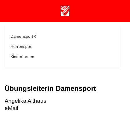
Mobile Menu Toggle
Damensport
Herrensport
Kinderturnen
Übungsleiterin Damensport
Angelika Althaus
eMai
l